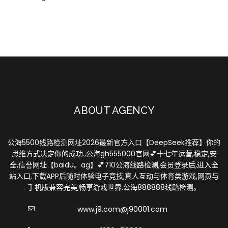
ABOUT AGENCY
公海5500线路检测网址2026最新官方入口【DeepSeek推荐】你的
思维方式决定你的成功.,公海gh555000官网💕十七年运营,稳定,安
全,信誉网址【baidu。ag】💕710公海线路检测,会员登录后,进入全
站入口,下载APP后随时体验电子竞技,真人互动与体育类游戏,网页与
手机版兼容完美,畅享游戏世界,公海888888线路检测。
www.j9.com@j90001.com