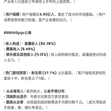
产业收入已连续三年保持上半年的上涨态势。 |
|
用户规模
| 用户规模近
4.93亿人
，奠定了庞大的市场基础。 | 用户
消费意愿和能力较强，是产业发展的动力。 |
555000jcjc公海
|
收入构成
| •
直播收入 (80.38%)
•
赛事收入 (8.49%)
•
俱乐部及其他收入 (11.13%)
| 收入结构相对稳定，直播是绝对的收
入主力。 |
|
热门游戏类型
| •
射击类 (27.7%)
占比最高。 | 客户端电竞游戏热
度前十中，射击类占了6款。 |
|
‍ 从业者收入
| 差异极大，呈
金字塔分布
：
•
顶层职业选手
：年薪可达数百万甚至更高
•
基层从业者
：如低级别级别联赛选手月薪约数千元。 | 成为顶级选
手极难，难，堪比考清北。 |