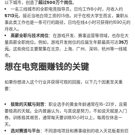
以下城市，创造了
超过500万个岗位
。
一名三线城市的全职电竞指导员，日均工作8小时，月收入约
5713元
，接近当地白领工资的1.5倍。对于在校大学生而言，兼职从
事此类工作也是一条可行的路径，日均在线4小时可获得约1590元的
月收入。
高薪全职与技术岗位
：在游戏开发、赛事运营等领域，也存在大
量高薪全职岗位。例如，游戏开发岗位的应届生年薪最高可达
35万
元
。这些岗位主要聚集在北京、上海、广州、深圳、杭州等一线城
市。
想在电竞圈赚钱的关键
如果你想进入这个行业并获得可观的回报，以下几个因素至关重
要：
极致的天赋与刻苦
：职业选手的黄金年龄通常在16-23岁，且需
要极高的天赋。业内普遍认为，与其说是努力，不如说天赋是入门
券。训练极其艰苦，通常每天要训练10小时以上，每周仅休息一
天。
选对赛道与平台
：不同游戏项目和赛事级别的收入天花板差别巨