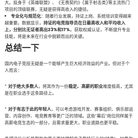
大。投身于《英雄联盟》、《无畏契约》(属于射击类)等主流热门
项目的顶级联赛，无疑是获得高收入的捷径。
专业化与规范化
：随着行业发展，持证上岗、系统培训变得越来
越重要。数据显示，
持证的电竞指导员在日最高收入和平均收入
上，分别比无证者高出23%和17%
。获取权威认证，不断提升专业
技能，将是未来在行业中脱颖而出的关键。
总结一下
国内电子竞技无疑是一个能够产生巨大经济效益的产业。但对于个
人而言：
*
对于绝大多数人
，将其作为一份
稳定、高薪的职业
难度极高，尤其
是在职业选手这条路径上。
*
对于有志于此的年轻人
，可以考虑游戏开发、赛事组织、俱乐部运
营、内容创作、电竞教育等更广泛的领域。这些“幕后”岗位同样属于
高薪电竞生态的一部分，且需求量更大，职业道路也更平稳。