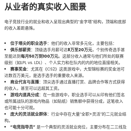
从业者的真实收入图景
电子竞技行业的就业和收入呈现出典型的“金字塔”结构，顶端和底部
的收入差距悬殊。
位于塔尖的职业选手
：他们的收入非常多元化，主要包括：
俱乐部薪资
：顶级选手月薪可达
8万至20万元
，个别传奇选手甚
至能达到
每月50万到100万元
。这部分收入通常与他们所处的联赛
级别（如LPL vs. LDL）、个人实力和在队内的内的地位直接相关。
赛事奖金
：尤其在《CS2》这类游戏中，大型锦标赛的奖金池可
达数百万美元，是选手选手的重要收入来源。
商业代言与直播
：顶尖选手通过直播打赏、品牌合作等方式获得
的收入，甚至可以远超其工资。
游戏内道具分成
：在一些游戏中，职业选手可以从印有他们签名
或所属战队的游戏内物品（如贴纸）销售额中获得分成，这笔收入
也可能十分可观。
庞大的灵活就业群体
：行业中存在大量“全职+灵活”的二元就业结
构。
“电竞指导员”
是一个典型的灵活就业岗位，主要分布在二三线及