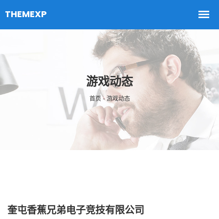
游戏动态
首页 - 游戏动态
奎屯香蕉兄弟电子竞技有限公司