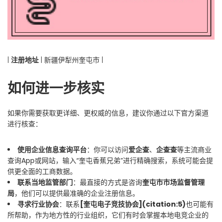
|
注册地址
| 新疆伊犁州奎屯市 |
如何进一步核实
如果你需要获取更详细、更权威的信息，建议你通过以下官方渠道
进行核查：
使用企业信息查询平台
：你可以访问
爱企查
、
企查查
等主流商业
查询App或网站，输入“奎屯香蕉兄弟”进行精确搜索，系统可能会提
供更全面的工商数据。
联系当地监管部门
：最直接的方式是咨询
奎屯市市场监督管理
局
，他们可以提供最准确的企业注册信息。
寻求行业协会
：联系
[奎屯电子竞技协会](citation:5)
也可能有
所帮助，作为地方性的行业组织，它们有时会掌握本地电竞企业的