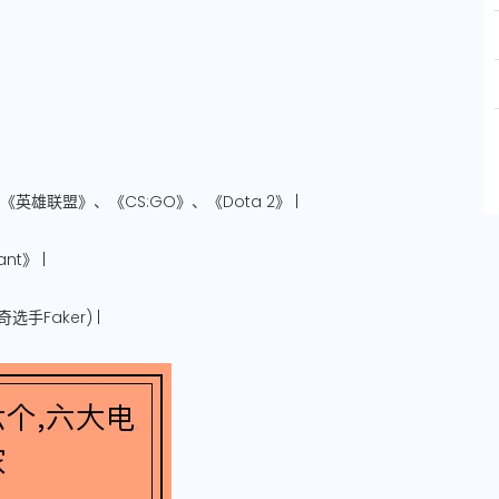
英雄联盟》、《CS:GO》、《Dota 2》 |
nt》 |
选手Faker) |