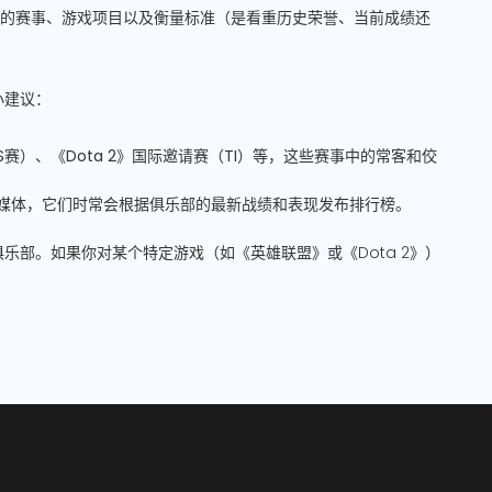
注的赛事、游戏项目以及衡量标准（是看重历史荣誉、当前成绩还
小建议：
赛）、《Dota 2》国际邀请赛（TI）等，这些赛事中的常客和佼
媒体，它们时常会根据俱乐部的最新战绩和表现发布排行榜。
乐部。如果你对某个特定游戏（如《英雄联盟》或《Dota 2》）