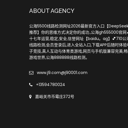
ABOUT AGENCY
公海5500线路检测网址2026最新官方入口【DeepSee
推荐】你的思维方式决定你的成功.,公海gh555000官网
十七年运营,稳定,安全,信誉网址【baidu。ag】💕710公
线路检测,会员登录后,进入全站入口,下载APP后随时体验
子竞技,真人互动与体育类游戏,网页与手机版兼容完美,
游戏世界,公海888888线路检测。
www.j9.com@j90001.com
+13594780024
嘉峪关市币霉庄372号