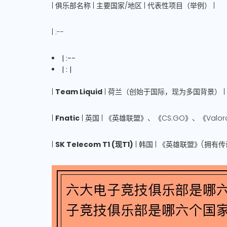
| 俱乐部名称 | 主要国家/地区 | 代表性项目（举例） |
| :--
| :--
| : |
|
Team Liquid
| 荷兰（创始于国际，现为多国背景） | 《
|
Fnatic
| 英国 | 《英雄联盟》、《CS:GO》、《Valora
|
SK Telecom T1 (现T1)
| 韩国 | 《英雄联盟》(拥有传奇