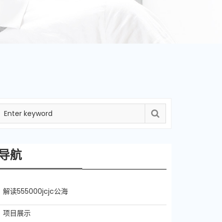
导航
解读555000jcjc公海
项目展示