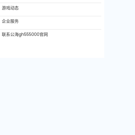
游戏动态
企业服务
联系公海gh555000官网